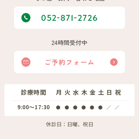
052-871-2726
24時間受付中
ご予約フォーム
診療時間
月
火
水
木
金
土
日
祝
9:00～17:30
●
●
●
●
●
●
／
／
休診日：日曜、祝日